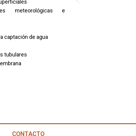
Previous
uperficiales
nes meteorológicas e
slide
ra captación de agua
s tubulares
omembrana
CONTACTO